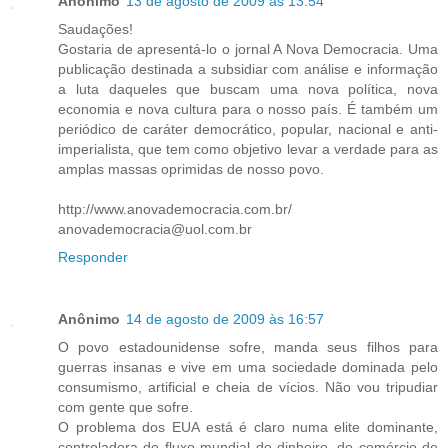
Anônimo
13 de agosto de 2009 às 13:54
Saudações!
Gostaria de apresentá-lo o jornal A Nova Democracia. Uma
publicação destinada a subsidiar com análise e informação
a luta daqueles que buscam uma nova política, nova
economia e nova cultura para o nosso país. É também um
periódico de caráter democrático, popular, nacional e anti-
imperialista, que tem como objetivo levar a verdade para as
amplas massas oprimidas de nosso povo.
http://www.anovademocracia.com.br/
anovademocracia@uol.com.br
Responder
Anônimo
14 de agosto de 2009 às 16:57
O povo estadounidense sofre, manda seus filhos para
guerras insanas e vive em uma sociedade dominada pelo
consumismo, artificial e cheia de vícios. Não vou tripudiar
com gente que sofre.
O problema dos EUA está é claro numa elite dominante,
controladora do fluxo mundial de dinheiro, do comércio de