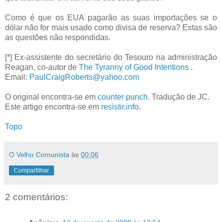
.
Como é que os EUA pagarão as suas importações se o
dólar não for mais usado como divisa de reserva? Estas são
as questões não respondidas.
.
[*]
Ex-assistente do secretário do Tesouro na administração
Reagan, co-autor de
The Tyranny of Good Intentions
.
Email:
PaulCraigRoberts@yahoo.com
.
O original encontra-se em
counter punch
. Tradução de JC.
Este artigo encontra-se em
resistir.info
.
.
Topo
O Velho Comunista
às
00:06
Compartilhar
2 comentários: